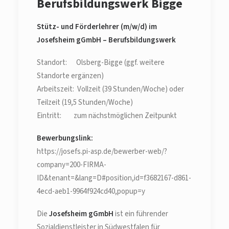
Berufsbildungswerk Bigge
Stütz- und Förderlehrer (m/w/d) im
Josefsheim gGmbH – Berufsbildungswerk
Standort: Olsberg-Bigge (ggf. weitere
Standorte ergänzen)
Arbeitszeit: Vollzeit (39 Stunden/Woche) oder
Teilzeit (19,5 Stunden/Woche)
Eintritt: zum nächstmöglichen Zeitpunkt
Bewerbungslink:
https://josefs.pi-asp.de/bewerber-web/?
company=200-FIRMA-
ID&tenant=&lang=D#position,id=f3682167-d861-
4ecd-aeb1-9964f924cd40,popup=y
Die
Josefsheim gGmbH
ist ein führender
Sozialdienstleister in Südwestfalen für