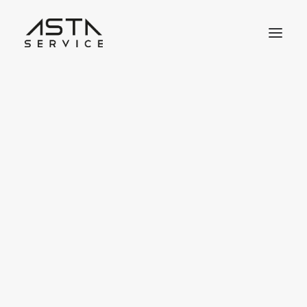
Jobbörse
Job Benachrichtigungen
Meine Bewerbungen
Meine Lesezeichen
Job Dashboard
Jobangebot inserieren
Lebensläufbörse
BBW
Lebenslauf inserieren
Lebenslauf Dashboard
Meine Lesezeichen
Job-Pakete Shop
Kauf auf Rechnung