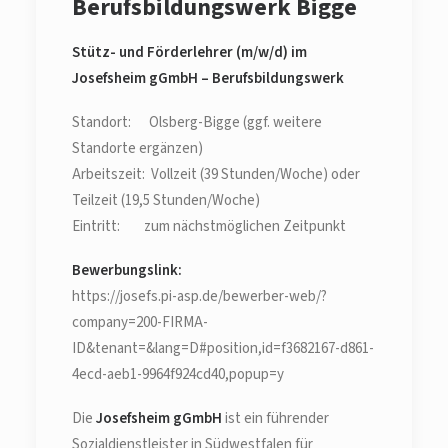
Berufsbildungswerk Bigge
Stütz- und Förderlehrer (m/w/d) im
Josefsheim gGmbH – Berufsbildungswerk
Standort: Olsberg-Bigge (ggf. weitere
Standorte ergänzen)
Arbeitszeit: Vollzeit (39 Stunden/Woche) oder
Teilzeit (19,5 Stunden/Woche)
Eintritt: zum nächstmöglichen Zeitpunkt
Bewerbungslink:
https://josefs.pi-asp.de/bewerber-web/?
company=200-FIRMA-
ID&tenant=&lang=D#position,id=f3682167-d861-
4ecd-aeb1-9964f924cd40,popup=y
Die
Josefsheim gGmbH
ist ein führender
Sozialdienstleister in Südwestfalen für