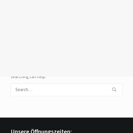
Login /
Register
Cart
Dein Warenkorb ist derzeit leer.
Nothing Found
It seems we can’t find what you’re looking for. Perhaps
searching can help.
Unsere Öffnungszeiten: