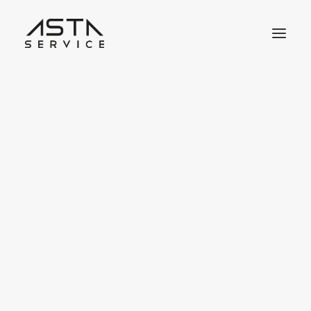
Jobbörse
Job Benachrichtigungen
Meine Bewerbungen
Meine Lesezeichen
Job Dashboard
Jobangebot inserieren
Lebensläufbörse
ERP
Lebenslauf inserieren
Lebenslauf Dashboard
Meine Lesezeichen
Job-Pakete Shop
Kauf auf Rechnung