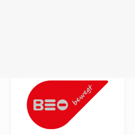
Login /
Register
Cart
Dein Warenkorb ist derzeit leer.