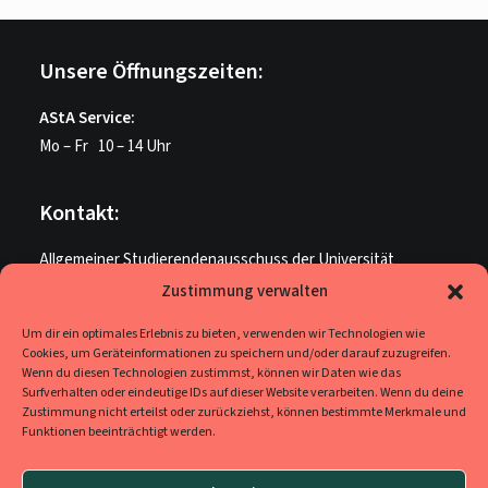
Unsere Öffnungszeiten:
AStA Service:
Mo – Fr 10 – 14 Uhr
Kontakt:
Allgemeiner Studierendenausschuss der Universität
Paderborn
Zustimmung verwalten
ME U 205
Um dir ein optimales Erlebnis zu bieten, verwenden wir Technologien wie
Warburger Str. 100
Cookies, um Geräteinformationen zu speichern und/oder darauf zuzugreifen.
33098 Paderborn
Wenn du diesen Technologien zustimmst, können wir Daten wie das
Surfverhalten oder eindeutige IDs auf dieser Website verarbeiten. Wenn du deine
Zustimmung nicht erteilst oder zurückziehst, können bestimmte Merkmale und
Funktionen beeinträchtigt werden.
Social Media
Ihr findet uns auf
Facebook
,
YouTube
und
Instagram
.