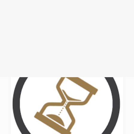
Login /
Register
Cart
Dein Warenkorb ist derzeit leer.