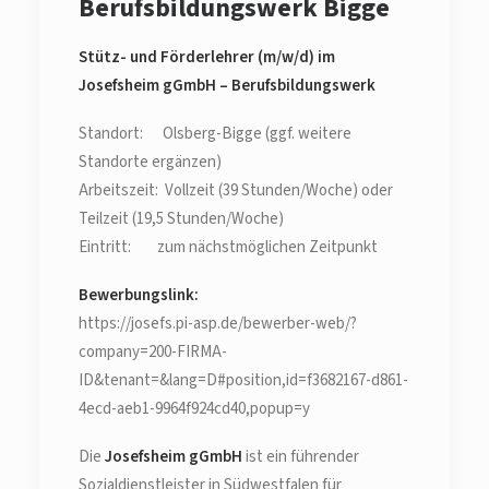
Berufsbildungswerk Bigge
Stütz- und Förderlehrer (m/w/d) im
Josefsheim gGmbH – Berufsbildungswerk
Standort: Olsberg-Bigge (ggf. weitere
Standorte ergänzen)
Arbeitszeit: Vollzeit (39 Stunden/Woche) oder
Teilzeit (19,5 Stunden/Woche)
Eintritt: zum nächstmöglichen Zeitpunkt
Bewerbungslink:
https://josefs.pi-asp.de/bewerber-web/?
company=200-FIRMA-
ID&tenant=&lang=D#position,id=f3682167-d861-
4ecd-aeb1-9964f924cd40,popup=y
Die
Josefsheim gGmbH
ist ein führender
Sozialdienstleister in Südwestfalen für