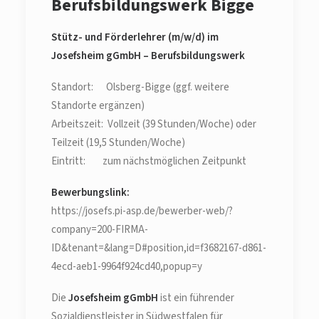
Berufsbildungswerk Bigge
Stütz- und Förderlehrer (m/w/d) im
Josefsheim gGmbH – Berufsbildungswerk
Standort: Olsberg-Bigge (ggf. weitere
Standorte ergänzen)
Arbeitszeit: Vollzeit (39 Stunden/Woche) oder
Teilzeit (19,5 Stunden/Woche)
Eintritt: zum nächstmöglichen Zeitpunkt
Bewerbungslink:
https://josefs.pi-asp.de/bewerber-web/?
company=200-FIRMA-
ID&tenant=&lang=D#position,id=f3682167-d861-
4ecd-aeb1-9964f924cd40,popup=y
Die
Josefsheim gGmbH
ist ein führender
Sozialdienstleister in Südwestfalen für