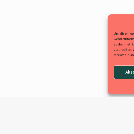
Um dir ein o
Geräteinform
zustimmst, kö
verarbeiten.
Merkmale und
Akz