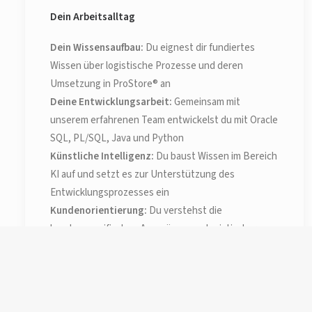
Dein Arbeitsalltag
Dein Wissensaufbau:
Du eignest dir fundiertes
Wissen über logistische Prozesse und deren
Umsetzung in ProStore® an
Deine Entwicklungsarbeit:
Gemeinsam mit
unserem erfahrenen Team entwickelst du mit Oracle
SQL, PL/SQL, Java und Python
Künstliche Intelligenz:
Du baust Wissen im Bereich
KI auf und setzt es zur Unterstützung des
Entwicklungsprozesses ein
Kundenorientierung:
Du verstehst die
kundenspezifischen Ausprägungen logistischer
Prozesse und setzt sie auf Basis des Produktes um
Strukturierte Dokumentation:
Du hältst deine
Lösungen nachvollziehbar fest und sorgst für eine
nachhaltige Wissensbasis