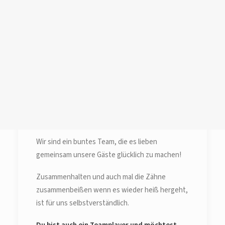
Login /
Register
Cart
Dein Warenkorb ist derzeit leer.
Küchenhilfe (m/w/d) für das
Markt 5 Café
Wir sind ein buntes Team, die es lieben
gemeinsam unsere Gäste glücklich zu machen!
Zusammenhalten und auch mal die Zähne
zusammenbeißen wenn es wieder heiß hergeht,
ist für uns selbstverständlich.