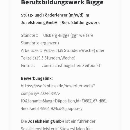
Berufsbildungswerk Bigge
Stütz- und Förderlehrer (m/w/d) im
Josefsheim gGmbH – Berufsbildungswerk
Standort: Olsberg-Bigge (ggf. weitere
Standorte ergänzen)
Arbeitszeit: Vollzeit (39 Stunden/Woche) oder
Teilzeit (19,5 Stunden/Woche)
Eintritt: zum nächstmöglichen Zeitpunkt
Bewerbungslink:
https://josefs.pi-asp.de/bewerber-web/?
company=200-FIRMA-
ID&tenant=&lang=D#position,id=f3682167-d861-
4ecd-aeb1-9964f924cd40,popup=y
Die
Josefsheim gGmbH
ist ein führender
Sozialdienstleister in Südwestfalen für