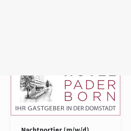
Login /
Register
Cart
Dein Warenkorb ist derzeit leer.
Nachtportier (m/w/d)