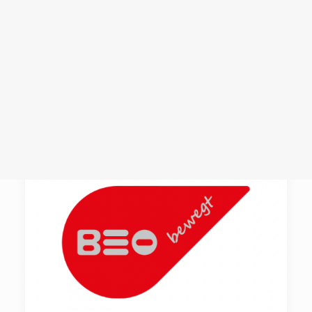
Login /
Register
Cart
Dein Warenkorb ist derzeit leer.