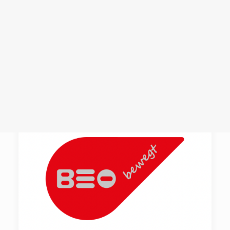
Login /
Register
Cart
Dein Warenkorb ist derzeit leer.