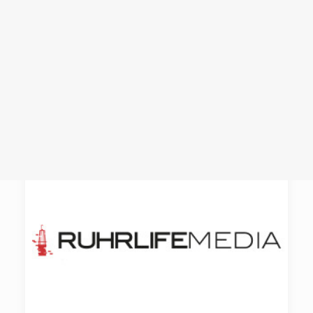
Login /
Register
Cart
Dein Warenkorb ist derzeit leer.