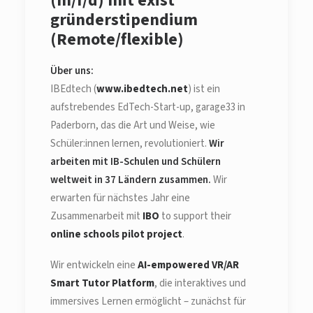
(m/f/d) mit exist
gründerstipendium
(Remote/flexible)
Über uns:
IBEdtech (
www.ibedtech.net
) ist ein
aufstrebendes EdTech-Start-up, garage33 in
Paderborn, das die Art und Weise, wie
Schüler:innen lernen, revolutioniert.
Wir
arbeiten mit IB-Schulen und Schülern
weltweit in 37 Ländern zusammen.
Wir
erwarten für nächstes Jahr eine
Zusammenarbeit mit
IBO
to support their
online schools pilot project
.
Wir entwickeln eine
AI-empowered VR/AR
Smart Tutor Platform
, die interaktives und
immersives Lernen ermöglicht – zunächst für