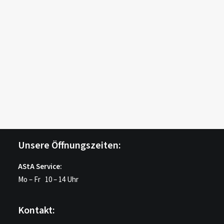
Dieses Jobangebot ist abgelaufen.
Login /
Register
Cart
Dein Warenkorb ist derzeit leer.
PREV
Unsere Öffnungszeiten:
AStA Service:
Mo – Fr 10 – 14 Uhr
Kontakt: