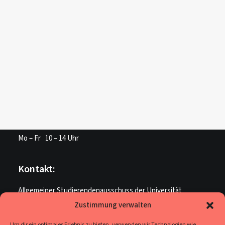
Login /
Register
Cart
Dein Warenkorb ist derzeit leer.
PREV
Unsere Öffnungszeiten:
AStA Service:
Mo – Fr 10 – 14 Uhr
Kontakt:
Allgemeiner Studierendenausschuss der Universität
Paderborn
Zustimmung verwalten
ME U 205
Um dir ein optimales Erlebnis zu bieten, verwenden wir Technologien wie