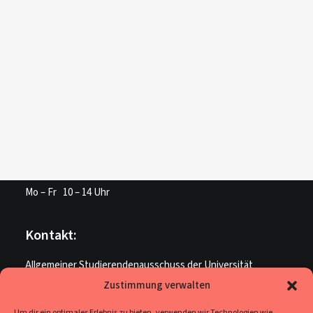
Login /
Register
Cart
Dein Warenkorb ist derzeit leer.
PREV
Unsere Öffnungszeiten:
AStA Service:
Mo – Fr 10 – 14 Uhr
Kontakt:
Allgemeiner Studierendenausschuss der Universität
Paderborn
Zustimmung verwalten
ME U 205
Um dir ein optimales Erlebnis zu bieten, verwenden wir Technologien wie