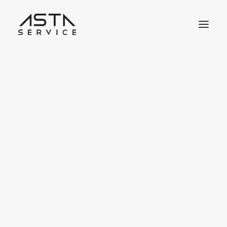
Jobbörse
Mein Konto
Job Benachrichtigungen
Meine Bewerbungen
Meine Lesezeichen
Job Dashboard
Jobangebot inserieren
Anmelden
Lebensläufbörse
Erforderlich
Benutzername oder E-Mail-Adresse
*
Lebenslauf inserieren
Lebenslauf Dashboard
Meine Lesezeichen
Job-Pakete Shop
Erforderlich
Passwort
*
Kauf auf Rechnung