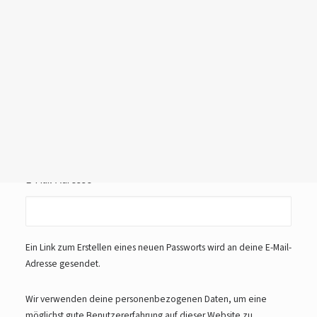
Login /
Register
Angemeldet bleiben
Cart
Dein Warenkorb ist derzeit leer.
ANMELDEN
Passwort vergessen?
Registrieren
Erforderlich
E-Mail-Adresse
*
Ein Link zum Erstellen eines neuen Passworts wird an deine E-Mail-
Adresse gesendet.
Wir verwenden deine personenbezogenen Daten, um eine
möglichst gute Benutzererfahrung auf dieser Website zu