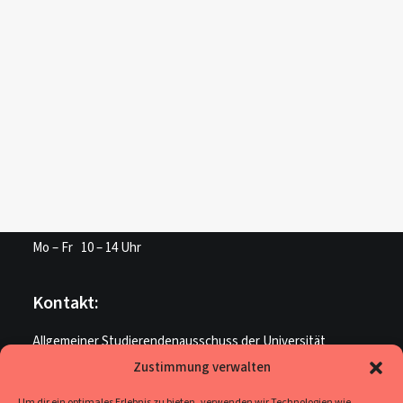
Login /
Register
Cart
Dein Warenkorb ist derzeit leer.
Unsere Öffnungszeiten:
AStA Service:
Mo – Fr 10 – 14 Uhr
Kontakt:
Allgemeiner Studierendenausschuss der Universität
Paderborn
Zustimmung verwalten
ME U 205
Um dir ein optimales Erlebnis zu bieten, verwenden wir Technologien wie