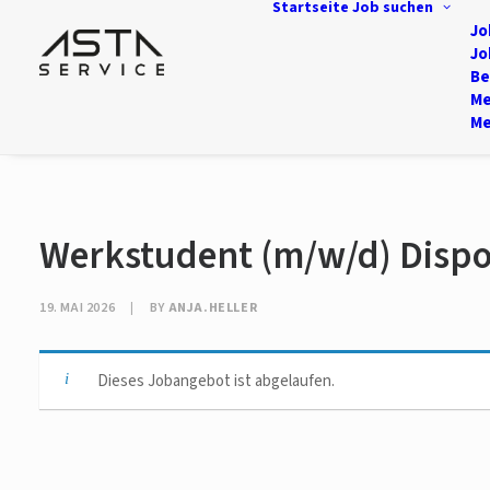
Startseite
Job suchen
Jo
Jo
Be
Me
Me
Werkstudent (m/w/d) Dispos
19. MAI 2026
|
BY
ANJA.HELLER
Dieses Jobangebot ist abgelaufen.