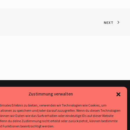
NEXT
Social Media
Zustimmung verwalten
ptimales Erlebnis zu bieten, verwenden wir Technologien wie Cookies, um
Ihr findet uns auf
Facebook
,
YouTube
und
Instagram
.
ationen zu speichern und/oder darauf zuzugreifen. Wenn du diesen Technologien
nnen wir Daten wie das Surfverhalten oder eindeutige IDs auf dieser Website
Rechtliches
 Wenn du deine Zustimmung nicht erteilst oder zurückziehst, können bestimmte
 Funktionen beeinträchtigt werden.